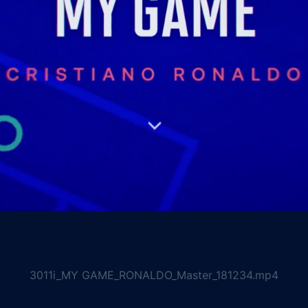
3011i_MY GAME_RONALDO_Master_181234.mp4