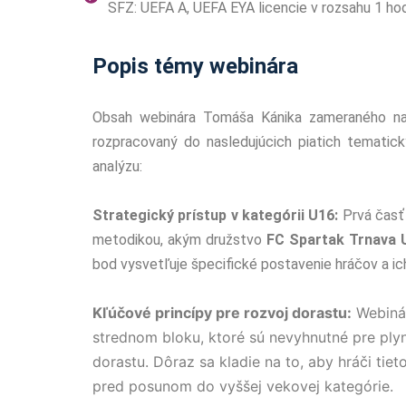
SFZ: UEFA A, UEFA EYA licencie v rozsahu 1 hod
Popis témy webinára
Obsah webinára Tomáša Kánika zameraného 
rozpracovaný do nasledujúcich piatich tematick
analýzu:
Strategický prístup v kategórii U16:
Prvá časť
metodikou, akým družstvo
FC Spartak Trnava 
bod vysvetľuje špecifické postavenie hráčov a ic
Kľúčové princípy pre rozvoj dorastu:
Webinár
strednom bloku, ktoré sú nevyhnutné pre ply
dorastu. Dôraz sa kladie na to, aby hráči tiet
pred posunom do vyššej vekovej kategórie.