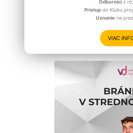
Odborníci
z rô
Prístup
do Klubu prog
Uznanie
na predĺ
VIAC INF