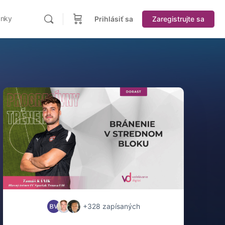
ánky
Prihlásiť sa
Zaregistrujte sa
+328
zapísaných