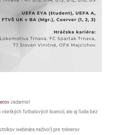
nerov
zadarmo!
všetkých futbalových licencií, ale aj ľudia bez
astníkov webinára naživo!) pre trénerov