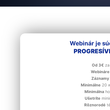
Webinár je sú
PROGRESÍV
Od 3€
za
Webináre
Záznamy
Minimálne
20 w
Minimálna
ho
Ušetríte
mini
Rôznorodé
té