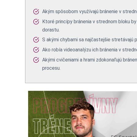
Akým spôsobom využívajú bránenie v stredn
Ktoré princípy bránenia v strednom bloku by 
dorastu.
S akými chybami sa najčastejšie stretávajú p
Ako robía videoanalýzu ich bránenia v stred
Akými cvičeniami a hrami zdokonaľujú bráne
procesu.