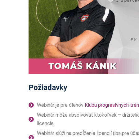
Požiadavky
Webinár je pre členov
Klubu progresívnych tré
Webinár môže absolvovať ktokoľvek – držitelia 
licencie.
Webinár slúži na predĺženie licencií (iba pre úč