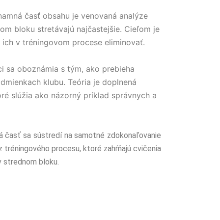
amná časť obsahu je venovaná analýze
nom bloku stretávajú najčastejšie. Cieľom je
 ich v tréningovom procese eliminovať.
i sa oboznámia s tým, ako prebieha
dmienkach klubu. Teória je doplnená
oré slúžia ako názorný príklad správnych a
 časť sa sústredí na samotné zdokonaľovanie
z tréningového procesu, ktoré zahŕňajú cvičenia
v strednom bloku.