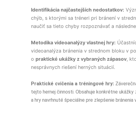
Identifikácia najčastejších nedostatkov:
Význ
chýb, s ktorými sa tréneri pri bránení v stred
naučiť sa tieto chyby rozpoznávať a následne
Metodika videoanalýzy vlastnej hry:
Účastníc
videoanalýza bránenia v strednom bloku v po
o
praktické ukážky z vybraných zápasov
, kt
nesprávnych riešení herných situácií.
Praktické cvičenia a tréningové hry:
Záverečná
tejto hernej činnosti. Obsahuje konkrétne ukážky 
a hry navrhnuté špeciálne pre zlepšenie bránenia 