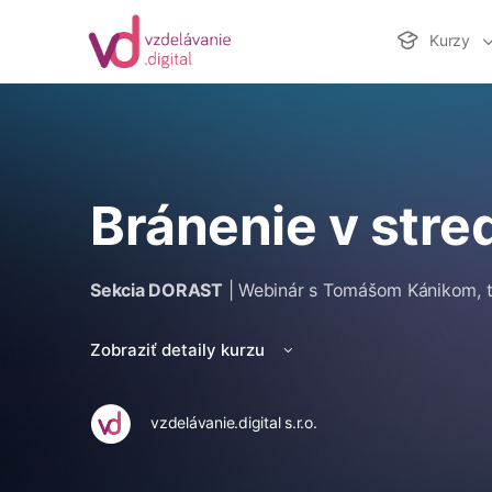
Kurzy
Bránenie v str
Sekcia DORAST
| Webinár s Tomášom Kánikom, t
Zobraziť detaily kurzu
vzdelávanie.digital s.r.o.