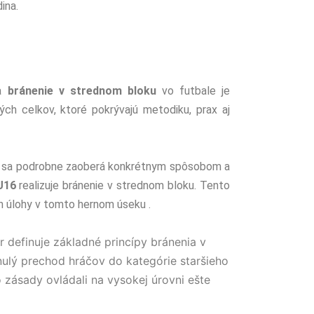
ina.
na
bránenie v strednom bloku
vo futbale je
ých celkov, ktoré pokrývajú metodiku, prax aj
 sa podrobne zaoberá konkrétnym spôsobom a
U16
realizuje bránenie v strednom bloku. Tento
h úlohy v tomto hernom úseku .
 definuje základné princípy bránenia v
nulý prechod hráčov do kategórie staršieho
o zásady ovládali na vysokej úrovni ešte