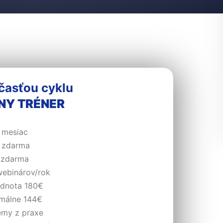
časťou cyklu
NY TRÉNER
 mesiac
zdarma
zdarma
ebinárov/rok
dnota 180€
málne 144€
my z praxe