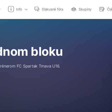
Info
Diskusné fóra
Skupiny
Čl
ednom bloku
rénerom FC Spartak Trnava U16.