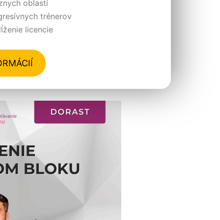
znych oblastí
resívnych trénerov
ženie licencie
ORMÁCIÍ