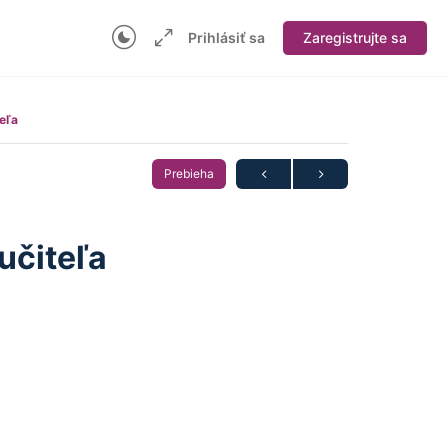
Prihlásiť sa
Zaregistrujte sa
eľa
Prebieha
učiteľa