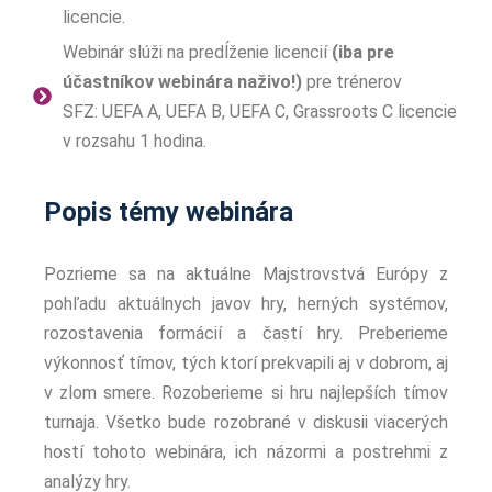
licencie.
Webinár slúži na predĺženie licencií
(iba pre
účastníkov webinára naživo!)
pre trénerov
SFZ: UEFA A, UEFA B, UEFA C, Grassroots C licencie
v rozsahu 1 hodina.
Popis témy webinára
Pozrieme sa na aktuálne Majstrovstvá Európy z
pohľadu aktuálnych javov hry, herných systémov,
rozostavenia formácií a častí hry. Preberieme
výkonnosť tímov, tých ktorí prekvapili aj v dobrom, aj
v zlom smere. Rozoberieme si hru najlepších tímov
turnaja. Všetko bude rozobrané v diskusii viacerých
hostí tohoto webinára, ich názormi a postrehmi z
analýzy hry.