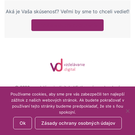
Aká je Vaša skúsenosť? Veľmi by sme to chceli vedieť!
Prihláste sa pre hodnotenie
© 2026 - vzdelávanie.digital - Všetky práva vyhradené
Menu
Používame cookies, aby sme pre vás zabezpečili ten najlepší
Môj účet
Obchodné podmienky
Items
zážitok z našich webových stránok. Ak budete pokračovať v
používaní tejto stránky budeme predpokladať, že ste s ňou
podpora@vzdelavanie.digital
spokojní.
Ok
Zásady ochrany osobných údajov