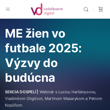
ME žien vo
futbale 2025:
Výzvy do
budúcna
SEKCIA DOSPELÍ |
Webinár s Luciou Haršányovou,
Vladimírom Gligićom, Martinom Masarykom a Petrom
Kopúňom.