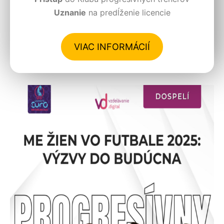
Uznanie
na predĺženie licencie
VIAC INFORMÁCIÍ