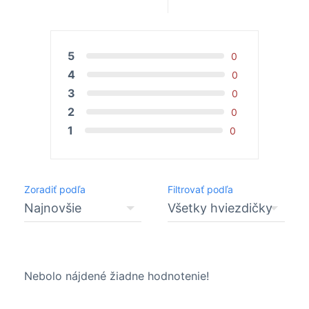
5
0
4
0
3
0
2
0
1
0
Zoradiť podľa
Filtrovať podľa
Nebolo nájdené žiadne hodnotenie!