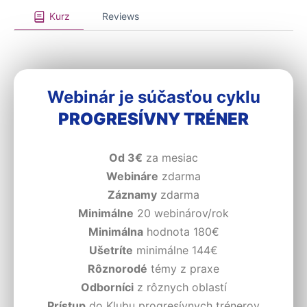
Kurz
Reviews
Webinár je súčasťou cyklu
PROGRESÍVNY TRÉNER
Od 3€
za mesiac
Webináre
zdarma
Záznamy
zdarma
Minimálne
20 webinárov/rok
Minimálna
hodnota 180€
Ušetríte
minimálne 144€
Rôznorodé
témy z praxe
Odborníci
z rôznych oblastí
Prístup
do Klubu progresívnych trénerov