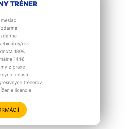
NY TRÉNER
 mesiac
zdarma
zdarma
ebinárov/rok
dnota 180€
málne 144€
my z praxe
znych oblastí
resívnych trénerov
ženie licencie
ORMÁCIÍ