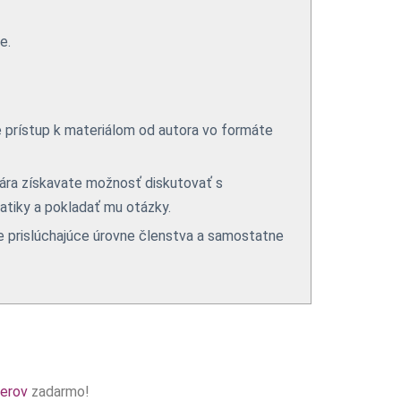
e.
 prístup k materiálom od autora vo formáte
ára získavate možnosť diskutovať s
tiky a pokladať mu otázky.
e prislúchajúce úrovne členstva a samostatne
nerov
zadarmo!