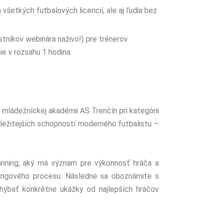
všetkých futbalových licencií, ale aj ľudia bez
astníkov webinára naživo!) pre trénerov
e v rozsahu 1 hodina.
 mládežníckej akadémii AS Trenčín pri kategórii
ležitejších schopností moderného futbalistu –
anning, aký má význam pre výkonnosť hráča a
ingového procesu. Následne sa oboznámite s
hýbať konkrétne ukážky od najlepších hráčov