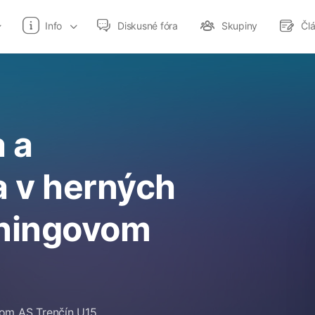
Info
Diskusné fóra
Skupiny
Čl
 a
a v herných
éningovom
om AS Trenčín U15.