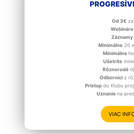
PROGRESÍV
Od 3€
za
Webináre
Záznamy
Minimálne
20 w
Minimálna
ho
Ušetríte
mini
Rôznorodé
té
Odborníci
z rô
Prístup
do Klubu prog
Uznanie
na predĺ
VIAC INF