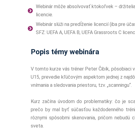
Webinár môže absolvovať ktokoľvek – držitelia 
licencie.
Webinár slúži na predĺženie licencií (iba pre úč
SFZ: UEFA A, UEFA B, UEFA Grassroots C licenci
Popis témy webinára
V tomto kurze vás tréner Peter Čibík, pôsobiaci v
U15, prevedie kľúčovým aspektom jednej z najdô
vnímania a sledovania priestoru, tzv. „scanningu“.
Kurz začína úvodom do problematiky: čo je sc
prečo by mal byť súčasťou každodenného trén
rôznymi spôsobmi skenovania, pričom nebudú c
sveta.