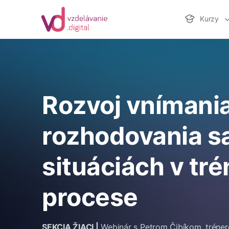
Kurzy
Rozvoj vnímania
rozhodovania s
situáciách v tr
procese
SEKCIA ŽIACI |
Webinár s Petrom Čibíkom, tréner