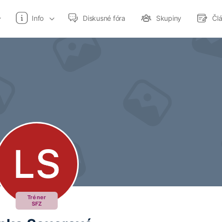
Info
Diskusné fóra
Skupiny
Čl
Tréner
SFZ