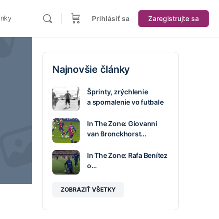
ánky
Prihlásiť sa
Zaregistrujte sa
Najnovšie články
Šprinty, zrýchlenie
a spomalenie vo futbale
In The Zone: Giovanni
van Bronckhorst…
In The Zone: Rafa Benítez
o…
ZOBRAZIŤ VŠETKY