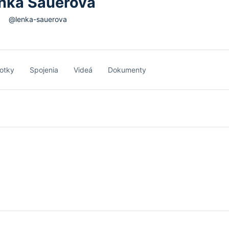
nka Sauerová
@lenka-sauerova
otky
Spojenia
Videá
Dokumenty