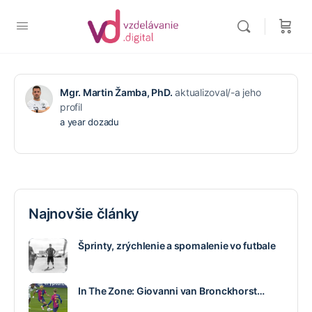
Mgr. Martin Žamba, PhD.
aktualizoval/-a jeho
profil
a year dozadu
Najnovšie články
Šprinty, zrýchlenie a spomalenie vo futbale
In The Zone: Giovanni van Bronckhorst…