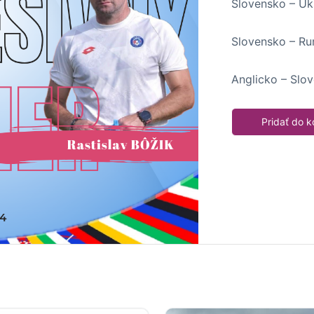
Slovensko – Uk
Slovensko – R
Anglicko – Slo
Pridať do k