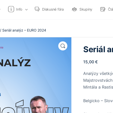
Info
Diskusné fóra
Skupiny
Čl
/ Seriál analýz – EURO 2024
Seriál 
15,00
€
Analýzy všetký
Majstrovstvác
Mintála a Rasti
Belgicko – Slo