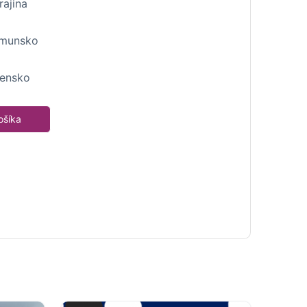
rajina
umunsko
vensko
ošíka