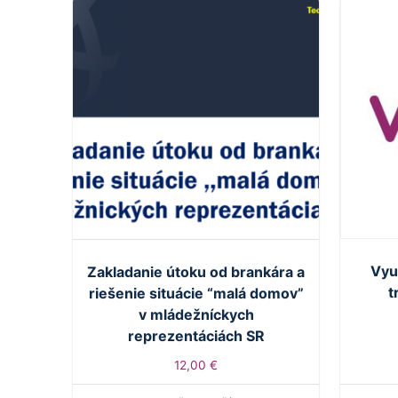
Využ
Zakladanie útoku od brankára a
t
riešenie situácie “malá domov”
v mládežníckych
reprezentáciách SR
12,00
€