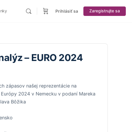
ánky
Zaregistrujte sa
Prihlásiť sa
analýz – EURO 2024
ch zápasov našej reprezentácie na
h Európy 2024 v Nemecku v podaní Mareka
slava Bôžika
vensko