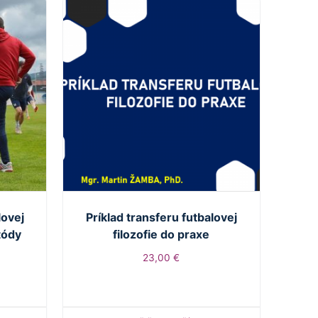
lovej
Príklad transferu futbalovej
tódy
filozofie do praxe
23,00
€