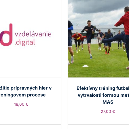
itie prípravných hier v
Efektívny tréning futba
réningovom procese
vytrvalosti formou me
MAS
18,00
€
27,00
€