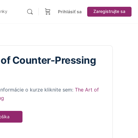
ánky
Zaregistrujte sa
Prihlásiť sa
 of Counter-Pressing
nformácie o kurze kliknite sem:
The Art of
ng
ošíka