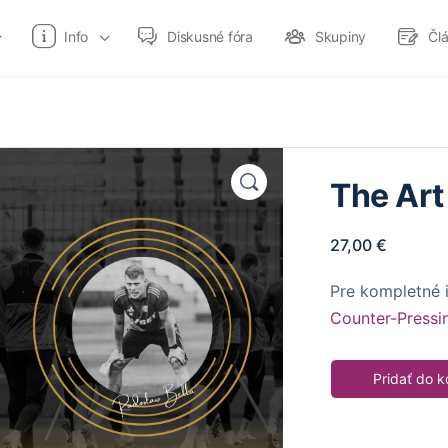
Info
Diskusné fóra
Skupiny
Čl
The Art
27,00
€
Pre kompletné i
Counter-Pressi
Pridať do k