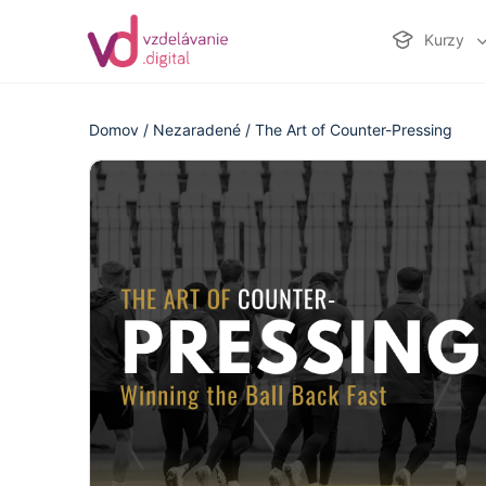
Kurzy
Domov
/
Nezaradené
/ The Art of Counter-Pressing