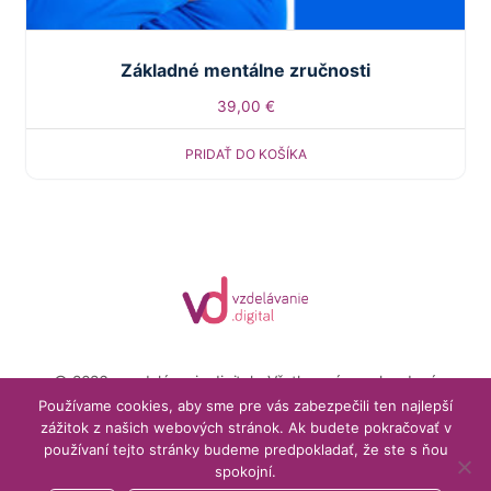
Základné mentálne zručnosti
39,00
€
PRIDAŤ DO KOŠÍKA
© 2026 - vzdelávanie.digital - Všetky práva vyhradené
Menu
Používame cookies, aby sme pre vás zabezpečili ten najlepší
Môj účet
Obchodné podmienky
Items
zážitok z našich webových stránok. Ak budete pokračovať v
používaní tejto stránky budeme predpokladať, že ste s ňou
podpora@vzdelavanie.digital
spokojní.