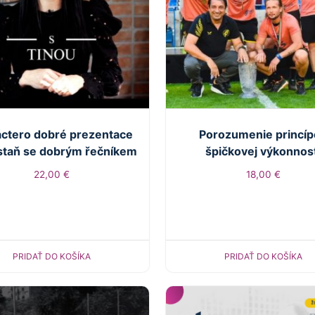
áctero dobré prezentace
Porozumenie princí
staň se dobrým řečníkem
špičkovej výkonnos
22,00
€
18,00
€
PRIDAŤ DO KOŠÍKA
PRIDAŤ DO KOŠÍKA