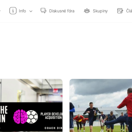
Info
Diskusné fóra
Skupiny
Čl