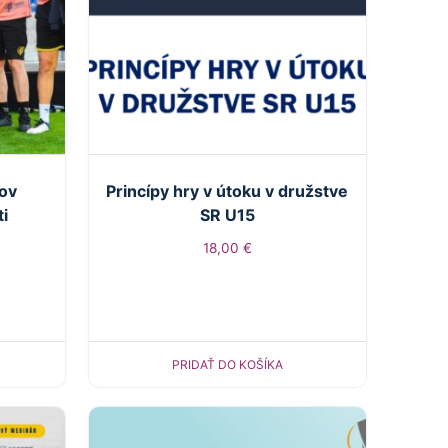
pov
Princípy hry v útoku v družstve
ti
SR U15
18,00
€
PRIDAŤ DO KOŠÍKA