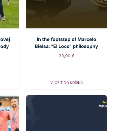
lovej
In the footstep of Marcelo
tódy
Bielsa: “El Loco” philosophy
30,00
€
VLOŽIŤ DO KOŠÍKA