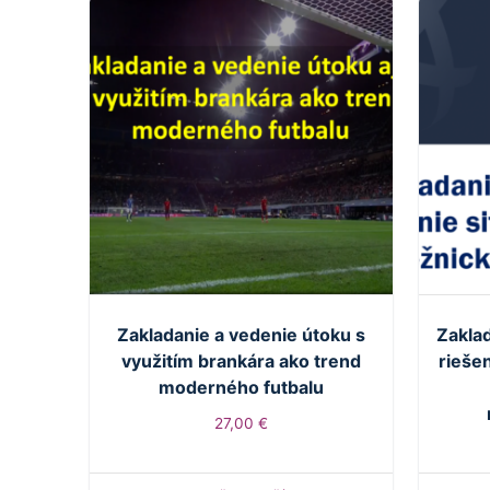
Zakladanie a vedenie útoku s
Zakla
využitím brankára ako trend
rieše
moderného futbalu
27,00
€