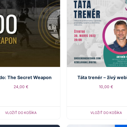
do: The Secret Weapon
Táta trenér – živý web
24,00
€
10,00
€
VLOŽIŤ DO KOŠÍKA
VLOŽIŤ DO KOŠÍKA