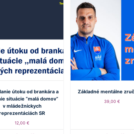
danie útoku od brankára a
Základné mentálne zruč
nie situácie “malá domov”
39,00
€
v mládežníckych
reprezentáciách SR
12,00
€