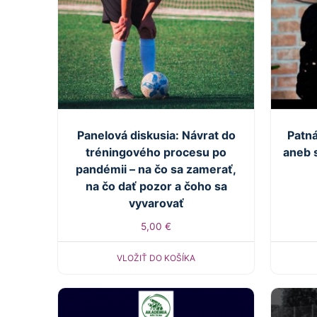
Panelová diskusia: Návrat do
Patn
tréningového procesu po
aneb 
pandémii – na čo sa zamerať,
na čo dať pozor a čoho sa
vyvarovať
5,00
€
VLOŽIŤ DO KOŠÍKA