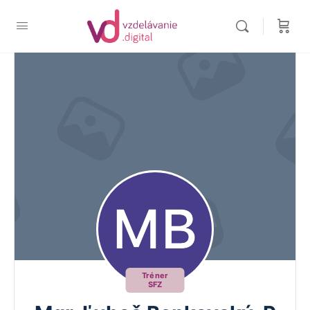
Tréner
SFZ