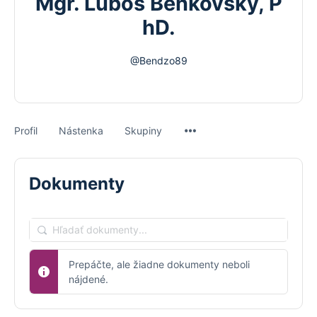
Mgr. Ľuboš Benkovský, P
hD.
@Bendzo89
Menu
Profil
Nástenka
Skupiny
Items
Dokumenty
Hľadať
dokumenty...
Prepáčte, ale žiadne dokumenty neboli
nájdené.