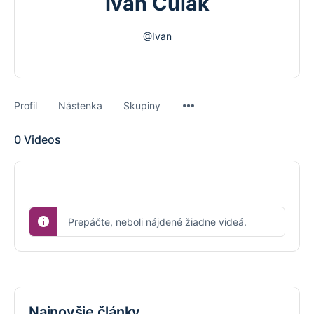
Ivan Čulák
@Ivan
Menu
Profil
Nástenka
Skupiny
Items
0
Videos
Prepáčte, neboli nájdené žiadne videá.
Najnovšie články