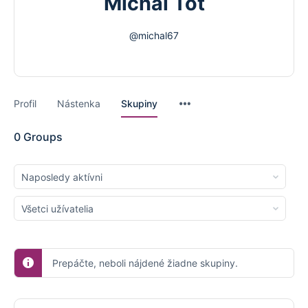
Michal Tót
@michal67
Menu
Profil
Nástenka
Skupiny
Items
0
Groups
Order
By:
Order
By:
Prepáčte, neboli nájdené žiadne skupiny.