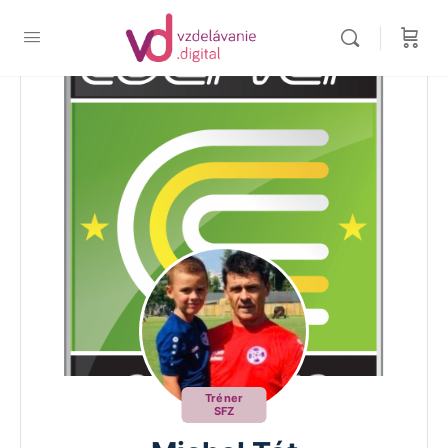
Tréner
SFZ