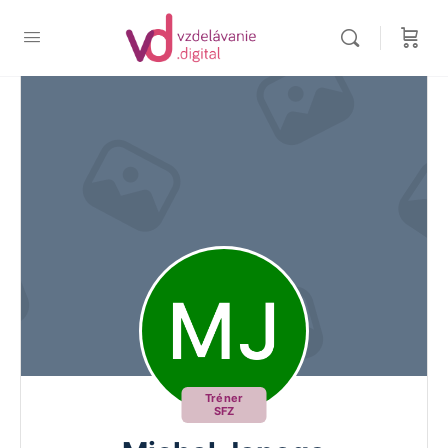
Tréner
SFZ