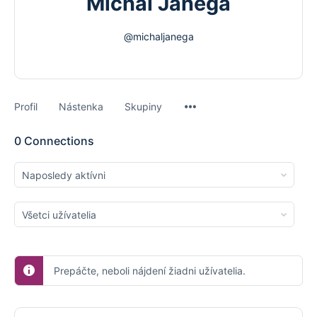
Michal Janega
@michaljanega
Menu
Profil
Nástenka
Skupiny
Items
0
Connections
Show:
Show:
Prepáčte, neboli nájdení žiadni užívatelia.