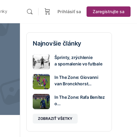
ánky
Prihlásiť sa
Zaregistrujte sa
Najnovšie články
Šprinty, zrýchlenie
a spomalenie vo futbale
In The Zone: Giovanni
van Bronckhorst…
In The Zone: Rafa Benítez
o…
ZOBRAZIŤ VŠETKY