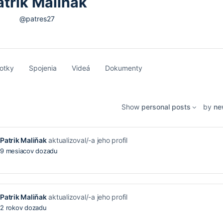
atrik Maliňak
@patres27
otky
Spojenia
Videá
Dokumenty
Show
personal posts
by
ne
Patrik Maliňak
aktualizoval/-a jeho profil
9 mesiacov dozadu
Patrik Maliňak
aktualizoval/-a jeho profil
2 rokov dozadu