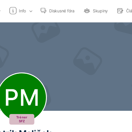
Info
Diskusné fóra
Skupiny
Čl
Tréner
SFZ