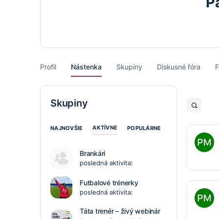
P
Profil
Nástenka
Skupiny
Diskusné fóra
F
Skupiny
Open
search
filters
AKTÍVNE
NAJNOVŠIE
POPULÁRNE
Brankári
posledná aktivita:
Futbalové trénerky
posledná aktivita:
Táta trenér – živý webinár