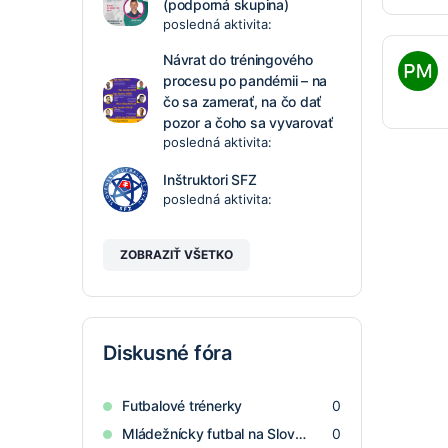
(podporná skupina)
posledná aktivita:
Návrat do tréningového
procesu po pandémii – na
čo sa zamerať, na čo dať
pozor a čoho sa vyvarovať
posledná aktivita:
Inštruktori SFZ
posledná aktivita:
ZOBRAZIŤ VŠETKO
Diskusné fóra
Futbalové trénerky
0
Mládežnícky futbal na Slovensku
0