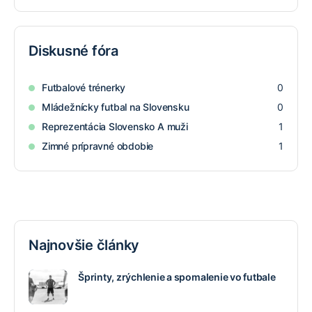
Diskusné fóra
Futbalové trénerky
0
Mládežnícky futbal na Slovensku
0
Reprezentácia Slovensko A muži
1
Zimné prípravné obdobie
1
Najnovšie články
Šprinty, zrýchlenie a spomalenie vo futbale