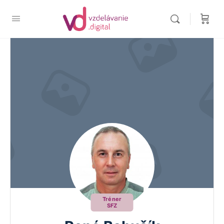
Tréner
SFZ