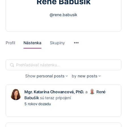
René Babušík
@rene.babusik
Menu
Profil
Nástenka
Skupiny
Items
Prehľadávať
nástenku…
Show
personal posts
by
new posts
Mgr. Katarína Chovancová, PhD.
a
René
Babušík
sú teraz pripojení
5 rokov dozadu