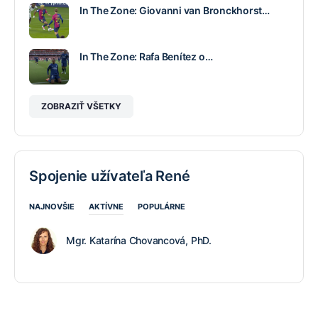
In The Zone: Giovanni van Bronckhorst…
In The Zone: Rafa Benítez o…
ZOBRAZIŤ VŠETKY
Spojenie užívateľa René
NAJNOVŠIE
AKTÍVNE
POPULÁRNE
Mgr. Katarína Chovancová, PhD.