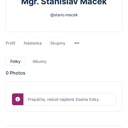
Mgr. Stanislav Macek
@stano.macek
Menu
Profil
Nástenka
Skupiny
Items
Fotky
Albumy
0
Photos
Prepáčte, neboli nájdené žiadne fotky.