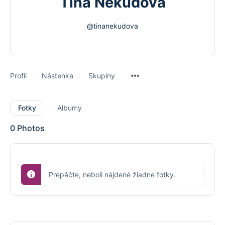
Tina Nekudová
@tinanekudova
Menu
Profil
Nástenka
Skupiny
Items
Fotky
Albumy
0
Photos
Prepáčte, neboli nájdené žiadne fotky.