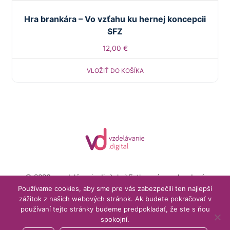
Hra brankára – Vo vzťahu ku hernej koncepcii
SFZ
12,00
€
VLOŽIŤ DO KOŠÍKA
© 2026 - vzdelávanie.digital - Všetky práva vyhradené
Menu
Používame cookies, aby sme pre vás zabezpečili ten najlepší
Môj účet
Obchodné podmienky
Items
zážitok z našich webových stránok. Ak budete pokračovať v
používaní tejto stránky budeme predpokladať, že ste s ňou
podpora@vzdelavanie.digital
spokojní.