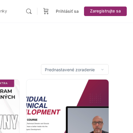
ánky
Zaregistrujte sa
Prihlásiť sa