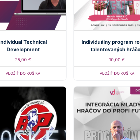
Individual Technical
Individuálny program ro
Development
talentovaných hráč
25,00
€
10,00
€
VLOŽIŤ DO KOŠÍKA
VLOŽIŤ DO KOŠÍKA