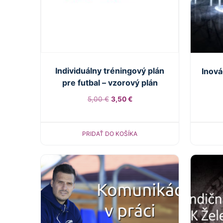
Individuálny tréningový plán
Inová
pre futbal – vzorový plán
Pôvodná
Aktuálna
5,00
€
3,50
€
cena
cena
bola:
je:
PRIDAŤ DO KOŠÍKA
5,00 €.
3,50 €.