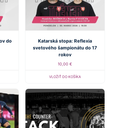
čov do
Katarská stopa: Reflexia
svetového šampionátu do 17
rokov
10,00
€
VLOŽIŤ DO KOŠÍKA