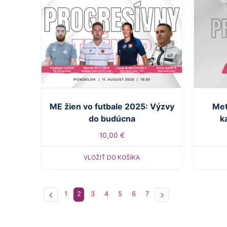
ME žien vo futbale 2025: Výzvy
Met
do budúcna
k
10,00
€
VLOŽIŤ DO KOŠÍKA
1
2
3
4
5
6
7