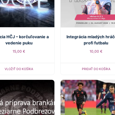
cia HČJ – korčuľovanie a
Integrácia mladých hrá
vedenie puku
profi futbalu
15,00
€
10,00
€
VLOŽIŤ DO KOŠÍKA
PRIDAŤ DO KOŠÍKA