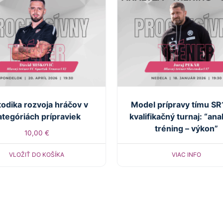
odika rozvoja hráčov v
Model prípravy tímu SR
ategóriách prípraviek
kvalifikačný turnaj: “ana
tréning – výkon”
10,00
€
VLOŽIŤ DO KOŠÍKA
VIAC INFO