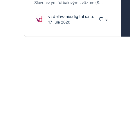
Slovenským futbalovým zväzom (S…
vzdelávanie.digital s.r.o.
8
17. júla 2020