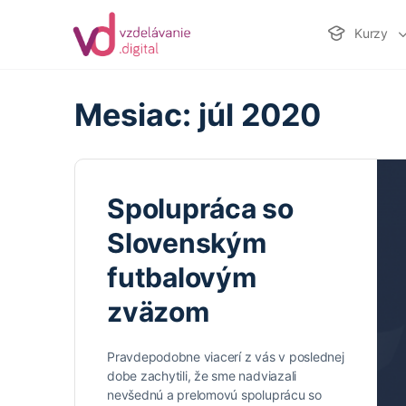
Kurzy
Mesiac:
júl 2020
Spolupráca so
Slovenským
futbalovým
zväzom
Pravdepodobne viacerí z vás v poslednej
dobe zachytili, že sme nadviazali
nevšednú a prelomovú spoluprácu so