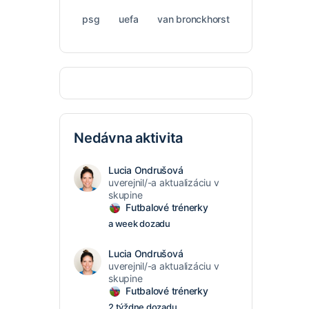
psg
uefa
van bronckhorst
Nedávna aktivita
Lucia Ondrušová
uverejnil/-a aktualizáciu v
skupine
Futbalové trénerky
a week dozadu
Lucia Ondrušová
uverejnil/-a aktualizáciu v
skupine
Futbalové trénerky
2 týždne dozadu