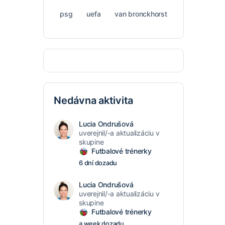
psg
uefa
van bronckhorst
Nedávna aktivita
Lucia Ondrušová
uverejnil/-a aktualizáciu v
skupine
Futbalové trénerky
6 dní dozadu
Lucia Ondrušová
uverejnil/-a aktualizáciu v
skupine
Futbalové trénerky
a week dozadu