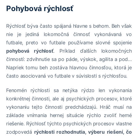
Pohybová rýchlosť
Rýchlosť býva často spájaná hlavne s behom. Beh však
nie je jediná lokomočná činnosť vykonávaná vo
futbale, preto vo futbale používame slovné spojenie
pohybová rýchlosť
. Príklad ďalších lokomočných
činností: zdvihnutie sa po páde, výskok, agilita a pod…
Napriek tomu beh zostáva hlavnou činnosťou, ktorá je
často asociovaná vo futbale v súvislosti s rýchlosťou.
Fenomén rýchlosti sa netýka rýdzo len vykonania
konkrétnej činnosti, ale aj psychických procesov, ktoré
vykonaniu tejto činnosti predchádzajú. Hráč musí na
základe vnímania hernej situácie rýchlo zvoliť herné
riešenie. Rýchlosť týchto psychických procesov vlastne
zodpovedá
rýchlosti rozhodnutia, výberu riešení, čo