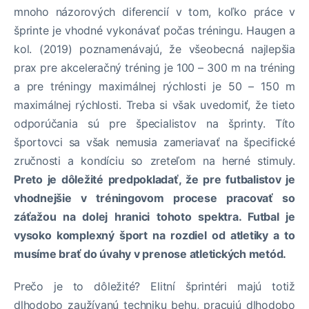
mnoho názorových diferencií v tom, koľko práce v
šprinte je vhodné vykonávať počas tréningu. Haugen a
kol. (2019) poznamenávajú, že všeobecná najlepšia
prax pre akceleračný tréning je 100 – 300 m na tréning
a pre tréningy maximálnej rýchlosti je 50 – 150 m
maximálnej rýchlosti. Treba si však uvedomiť, že tieto
odporúčania sú pre špecialistov na šprinty. Títo
športovci sa však nemusia zameriavať na špecifické
zručnosti a kondíciu so zreteľom na herné stimuly.
Preto je dôležité predpokladať, že pre futbalistov je
vhodnejšie v tréningovom procese pracovať so
záťažou na dolej hranici tohoto spektra. Futbal je
vysoko komplexný šport na rozdiel od atletiky a to
musíme brať do úvahy v prenose atletických metód.
Prečo je to dôležité? Elitní šprintéri majú totiž
dlhodobo zaužívanú techniku behu, pracujú dlhodobo