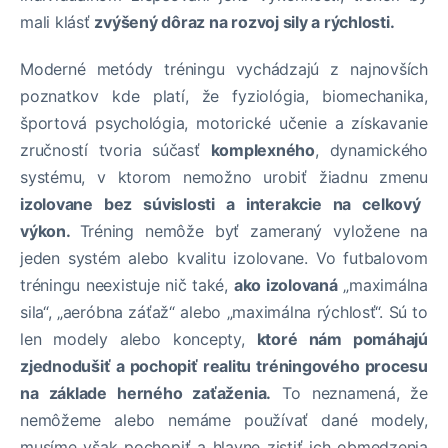
mali klásť
zvýšený dôraz na rozvoj sily a rýchlosti.
Moderné metódy tréningu vychádzajú z najnovších
poznatkov kde platí, že fyziológia, biomechanika,
športová psychológia, motorické učenie a získavanie
zručností tvoria súčasť
komplexného
, ​​dynamického
systému, v ktorom nemožno urobiť žiadnu zmenu
izolovane bez súvislosti a interakcie na celkový
výkon.
Tréning nemôže byť zameraný vyložene na
jeden systém alebo kvalitu izolovane. Vo futbalovom
tréningu neexistuje nič také,
ako izolovaná
„maximálna
sila“, „aeróbna záťaž“ alebo „maximálna rýchlosť“. Sú to
len modely alebo koncepty,
ktoré nám pomáhajú
zjednodušiť a pochopiť realitu tréningového procesu
na základe herného zaťaženia.
To neznamená, že
nemôžeme alebo nemáme používať dané modely,
musíme však pochopiť a hlavne zistiť ich obmedzenia