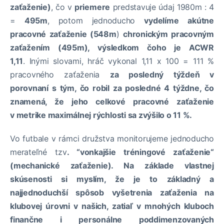
zaťaženie)
, čo v
priemere
predstavuje údaj 1980m : 4
=
495m
, potom jednoducho
vydelíme
akútne
pracovné zaťaženie (548m
)
chronickým pracovným
zaťažením (495m), výsledkom čoho je ACWR
1,11
. Inými slovami, hráč vykonal 1,11 x 100 = 111 %
pracovného zaťaženia
za posledný týždeň v
porovnaní s tým, čo robil za posledné 4 týždne, čo
znamená, že jeho celkové pracovné zaťaženie
v metrike maximálnej rýchlosti sa zvýšilo o 11 %.
Vo futbale v rámci družstva monitorujeme jednoducho
merateľné tzv
. “vonkajšie tréningové zaťaženie“
(mechanické zaťaženie). Na základe vlastnej
skúsenosti si myslím, že je to základný a
najjednoduchší spôsob vyšetrenia zaťaženia na
klubovej úrovni v našich, zatiaľ v mnohých kluboch
finančne i personálne poddimenzovaných