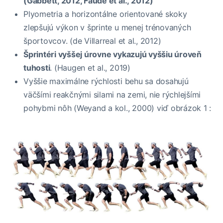
(Gabbett, 2012, Faude et al., 2012)
Plyometria a horizontálne orientované skoky
zlepšujú výkon v šprinte u menej trénovaných
športovcov. (de Villarreal et al., 2012)
Šprintéri vyššej úrovne vykazujú vyššiu úroveň
tuhosti
. (Haugen et al., 2019)
Vyššie maximálne rýchlosti behu sa dosahujú
väčšími reakčnými silami na zemi, nie rýchlejšími
pohybmi nôh (Weyand a kol., 2000) viď obrázok 1 :