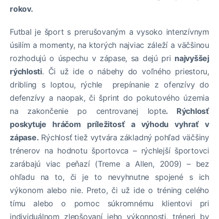
rokov.
Futbal je šport s prerušovaným a vysoko intenzívnym
úsilím a momenty, na ktorých najviac záleží a väčšinou
rozhodujú o úspechu v zápase, sa dejú pri
najvyššej
rýchlosti
. Či už ide o nábehy do voľného priestoru,
dribling s loptou, rýchle prepínanie z ofenzívy do
defenzívy a naopak, či šprint do pokutového územia
na zakončenie po centrovanej lopte
. Rýchlosť
poskytuje hráčom príležitosť a výhodu vyhrať v
zápase.
Rýchlosť tiež vytvára základný pohľad väčšiny
trénerov na hodnotu športovca – rýchlejší športovci
zarábajú viac peňazí (Treme a Allen, 2009) – bez
ohľadu na to, či je to nevyhnutne spojené s ich
výkonom alebo nie. Preto, či už ide o tréning celého
tímu alebo o pomoc súkromnému klientovi pri
individuálnom zlepšovaní jeho výkonnosti, tréneri by