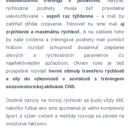
všeobecnému tréningu v posilňovni.
Navyše,
rýchlostné podnety musia byť pravidelne
uskutočňované –
aspoň raz týždenne
– a mali by
zahŕňať dlhšie zotavenie. Trénovať by sme mali
aj
zrýchlenie a maximálnu rýchlosť.
A na základe toho
by naše cvičenia a tréningové podnety mali pomôcť
hráčom rozvíjať schopnosť dosiahnuť zlepšenie
silových a rýchlostných parametrov čo
najefektívnejším spôsobom. Okrem toho je tiež
prospešné rozvíjať
herné stimuly transferu rýchlosti
a sily do výkonnosti v súvislosti s tréningom
senzomotorickej aktivácie CNS.
Osobné názory na rozvoj rýchlosti sa budú vždy líšiť,
nakoľko futbal ako sme spomenuli je veľmi komplexný
šport a výber cvičení a metódy rozvoja sú závislé na
množstve faktorov.