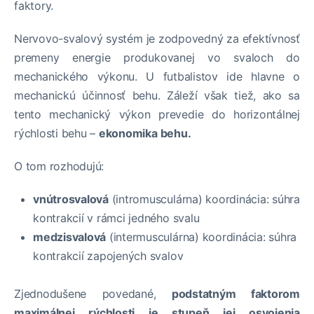
faktory.
Nervovo-svalový systém je zodpovedný za efektívnosť
premeny energie produkovanej vo svaloch do
mechanického výkonu. U futbalistov ide hlavne o
mechanickú účinnosť behu. Záleží však tiež, ako sa
tento mechanický výkon prevedie do horizontálnej
rýchlosti behu –
ekonomika behu.
O tom rozhodujú:
vnútrosvalová
(intromusculárna) koordinácia: súhra
kontrakcií v rámci jedného svalu
medzisvalová
(intermusculárna) koordinácia: súhra
kontrakcií zapojených svalov
Zjednodušene povedané,
podstatným faktorom
maximálnej rýchlosti je stupeň jej osvojenia