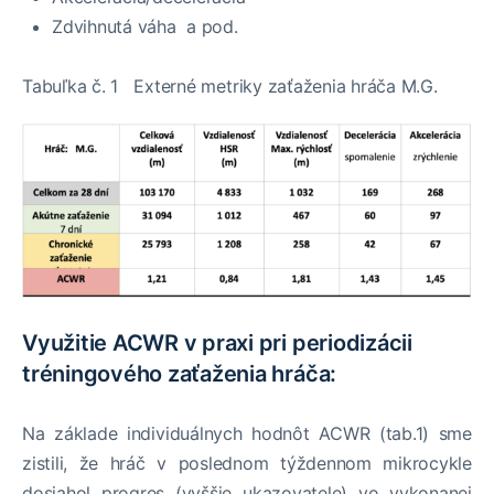
Zdvihnutá váha a pod.
Tabuľka č. 1 Externé metriky zaťaženia hráča M.G.
Využitie ACWR v praxi pri periodizácii
tréningového zaťaženia hráča:
Na základe individuálnych hodnôt ACWR (tab.1) sme
zistili, že hráč v poslednom týždennom mikrocykle
dosiahol progres (vyššie ukazovatele) vo vykonanej