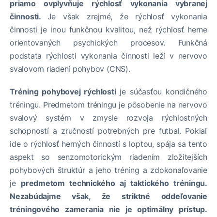
priamo ovplyvňuje rýchlosť vykonania vybranej
činnosti.
Je však zrejmé, že rýchlosť vykonania
činnosti je inou funkčnou kvalitou, než rýchlosť herne
orientovaných psychických procesov. Funkčná
podstata rýchlosti vykonania činnosti leží v nervovo
svalovom riadení pohybov (CNS).
Tréning pohybovej rýchlosti
je súčasťou kondičného
tréningu. Predmetom tréningu je pôsobenie na nervovo
svalový systém v zmysle rozvoja rýchlostných
schopností a zručností potrebných pre futbal. Pokiaľ
ide o rýchlosť herných činností s loptou, spája sa tento
aspekt so senzomotorickým riadením zložitejších
pohybových štruktúr a jeho tréning a zdokonaľovanie
je
predmetom technického aj taktického tréningu.
Nezabúdajme však, že striktné oddeľovanie
tréningového zamerania nie je optimálny prístup.