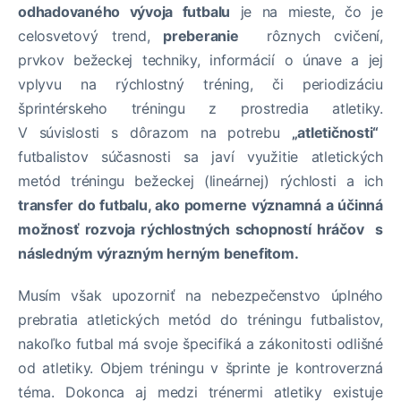
odhadovaného vývoja futbalu
je na mieste, čo je
celosvetový trend,
preberanie
rôznych cvičení,
prvkov bežeckej techniky, informácií o únave a jej
vplyvu na rýchlostný tréning, či periodizáciu
šprintérskeho tréningu z prostredia atletiky.
V súvislosti s dôrazom na potrebu
„atletičnosti“
futbalistov súčasnosti sa javí využitie atletických
metód tréningu bežeckej (lineárnej) rýchlosti a ich
transfer do futbalu, ako pomerne významná a účinná
možnosť rozvoja rýchlostných schopností hráčov s
následným výrazným herným benefitom.
Musím však upozorniť na nebezpečenstvo úplného
prebratia atletických metód do tréningu futbalistov,
nakoľko futbal má svoje špecifiká a zákonitosti odlišné
od atletiky. Objem tréningu v šprinte je kontroverzná
téma. Dokonca aj medzi trénermi atletiky existuje