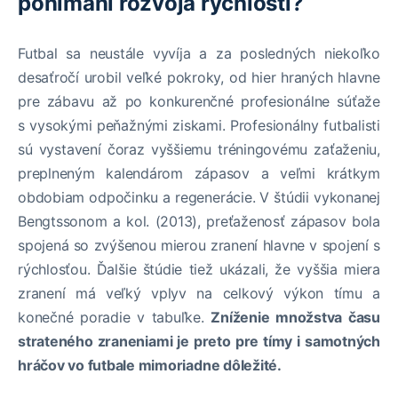
ponímaní rozvoja rýchlosti?
Futbal sa neustále vyvíja a za posledných niekoľko
desaťročí urobil veľké pokroky, od hier hraných hlavne
pre zábavu až po konkurenčné profesionálne súťaže
s vysokými peňažnými ziskami. Profesionálny futbalisti
sú vystavení čoraz vyššiemu tréningovému zaťaženiu,
preplneným kalendárom zápasov a veľmi krátkym
obdobiam odpočinku a regenerácie. V štúdii vykonanej
Bengtssonom a kol. (2013), preťaženosť zápasov bola
spojená so zvýšenou mierou zranení hlavne v spojení s
rýchlosťou. Ďalšie štúdie tiež ukázali, že vyššia miera
zranení má veľký vplyv na celkový výkon tímu a
konečné poradie v tabuľke.
Zníženie množstva času
strateného zraneniami je preto pre tímy i samotných
hráčov vo futbale mimoriadne dôležité.