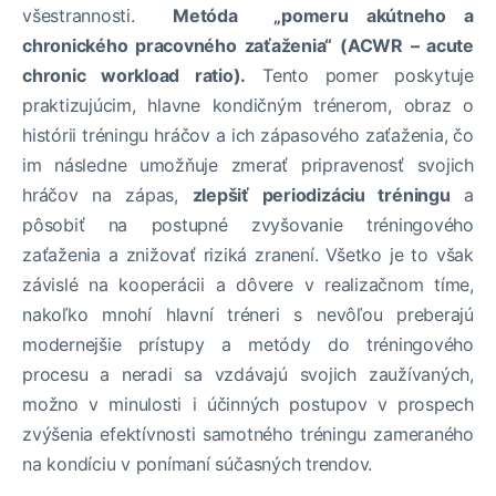
všestrannosti.
Metóda „pomeru akútneho a
chronického pracovného zaťaženia“ (ACWR – acute
chronic workload ratio).
Tento pomer poskytuje
praktizujúcim, hlavne kondičným trénerom, obraz o
histórii tréningu hráčov a ich zápasového zaťaženia, čo
im následne umožňuje zmerať pripravenosť svojich
hráčov na zápas,
zlepšiť periodizáciu tréningu
a
pôsobiť na postupné zvyšovanie tréningového
zaťaženia a znižovať riziká zranení. Všetko je to však
závislé na kooperácii a dôvere v realizačnom tíme,
nakoľko mnohí hlavní tréneri s nevôľou preberajú
modernejšie prístupy a metódy do tréningového
procesu a neradi sa vzdávajú svojich zaužívaných,
možno v minulosti i účinných postupov v prospech
zvýšenia efektívnosti samotného tréningu zameraného
na kondíciu v ponímaní súčasných trendov.