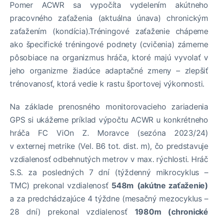
Pomer ACWR sa vypočíta vydelením akútneho
pracovného zaťaženia (aktuálna únava) chronickým
zaťažením (kondícia).Tréningové zaťaženie chápeme
ako špecifické tréningové podnety (cvičenia) zámerne
pôsobiace na organizmus hráča, ktoré majú vyvolať v
jeho organizme žiadúce adaptačné zmeny – zlepšiť
trénovanosť, ktorá vedie k rastu športovej výkonnosti.
Na základe prenosného monitorovacieho zariadenia
GPS si ukážeme príklad výpočtu ACWR u konkrétneho
hráča FC ViOn Z. Moravce (sezóna 2023/24)
v externej metrike (Vel. B6 tot. dist. m), čo predstavuje
vzdialenosť odbehnutých metrov v max. rýchlosti. Hráč
S.S. za posledných 7 dní (týždenný mikrocyklus –
TMC) prekonal vzdialenosť
548m
(akútne zaťaženie)
a za predchádzajúce 4 týždne (mesačný mezocyklus –
28 dní) prekonal vzdialenosť
1980m (chronické