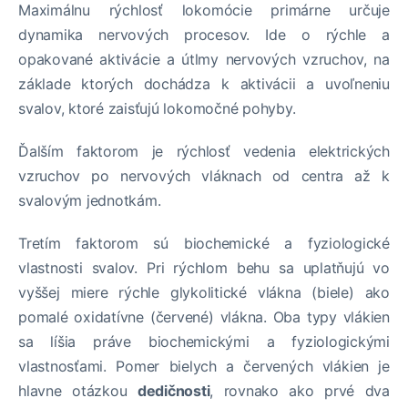
Maximálnu rýchlosť lokomócie primárne určuje
dynamika nervových procesov. Ide o rýchle a
opakované aktivácie a útlmy nervových vzruchov, na
základe ktorých dochádza k aktivácii a uvoľneniu
svalov, ktoré zaisťujú lokomočné pohyby.
Ďalším faktorom je rýchlosť vedenia elektrických
vzruchov po nervových vláknach od centra až k
svalovým jednotkám.
Tretím faktorom sú biochemické a fyziologické
vlastnosti svalov. Pri rýchlom behu sa uplatňujú vo
vyššej miere rýchle glykolitické vlákna (biele) ako
pomalé oxidatívne (červené) vlákna. Oba typy vlákien
sa líšia práve biochemickými a fyziologickými
vlastnosťami. Pomer bielych a červených vlákien je
hlavne otázkou
dedičnosti
, rovnako ako prvé dva