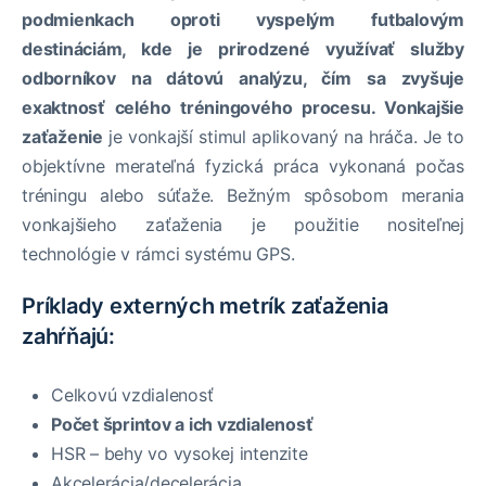
podmienkach oproti vyspelým futbalovým
destináciám, kde je prirodzené využívať služby
odborníkov na dátovú analýzu, čím sa zvyšuje
exaktnosť celého tréningového procesu. Vonkajšie
zaťaženie
je vonkajší stimul aplikovaný na hráča. Je to
objektívne merateľná fyzická práca vykonaná počas
tréningu alebo súťaže. Bežným spôsobom merania
vonkajšieho zaťaženia je použitie nositeľnej
technológie v rámci systému GPS.
Príklady externých metrík zaťaženia
zahŕňajú:
Celkovú vzdialenosť
Počet šprintov a ich vzdialenosť
HSR – behy vo vysokej intenzite
Akcelerácia/decelerácia