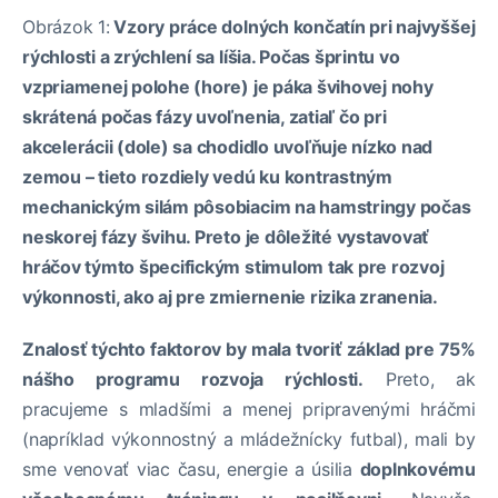
Obrázok 1:
Vzory práce dolných končatín pri najvyššej
rýchlosti a zrýchlení sa líšia. Počas šprintu vo
vzpriamenej polohe (hore) je páka švihovej nohy
skrátená počas fázy uvoľnenia, zatiaľ čo pri
akcelerácii (dole) sa chodidlo uvoľňuje nízko nad
zemou – tieto rozdiely vedú ku kontrastným
mechanickým silám pôsobiacim na hamstringy počas
neskorej fázy švihu. Preto je dôležité vystavovať
hráčov týmto špecifickým stimulom tak pre rozvoj
výkonnosti, ako aj pre zmiernenie rizika zranenia.
Znalosť týchto faktorov by mala tvoriť základ pre 75%
nášho programu rozvoja rýchlosti.
Preto, ak
pracujeme s mladšími a menej pripravenými hráčmi
(napríklad výkonnostný a mládežnícky futbal), mali by
sme venovať viac času, energie a úsilia
doplnkovému