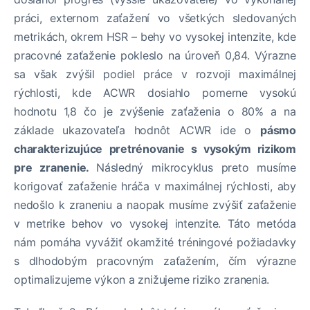
práci, externom zaťažení vo všetkých sledovaných
metrikách, okrem HSR – behy vo vysokej intenzite, kde
pracovné zaťaženie pokleslo na úroveň 0,84. Výrazne
sa však zvýšil podiel práce v rozvoji maximálnej
rýchlosti, kde ACWR dosiahlo pomerne vysokú
hodnotu 1,8 čo je zvýšenie zaťaženia o 80% a na
základe ukazovateľa hodnôt ACWR ide o
pásmo
charakterizujúce pretrénovanie s vysokým rizikom
pre zranenie.
Následný mikrocyklus preto musíme
korigovať zaťaženie hráča v maximálnej rýchlosti, aby
nedošlo k zraneniu a naopak musíme zvýšiť zaťaženie
v metrike behov vo vysokej intenzite. Táto metóda
nám pomáha vyvážiť okamžité tréningové požiadavky
s dlhodobým pracovným zaťažením, čím výrazne
optimalizujeme výkon a znižujeme riziko zranenia.