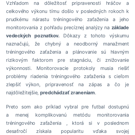
Vzhľadom na dôležitosť pripravenosti hráčov a
celkového výkonu tímu došlo v posledných rokoch k
prudkému nárastu tréningového zaťaženia a jeho
monitorovania z pohľadu precíznej analýzy na
základe
vedeckých poznatkov.
Dôkazy z tohoto výskumu
naznačujú, že chybný a neodborný manažment
tréningového zaťaženia a plánovanie sú hlavným
rizikovým faktorom pre stagnáciu, či znižovanie
výkonnosti. Monitorovacie protokoly musia riešiť
problémy riadenia tréningového zaťaženia s cieľom
zlepšiť výkon, pripravenosť na zápas a čo je
najdôležitejšie,
predchádzať zraneniam
.
Preto som ako príklad vybral pre futbal dostupnú
a menej komplikovanú metódu monitorovania
tréningového zaťaženia , ktorá si v poslednom
desaťročí získala popularitu vďaka svojej