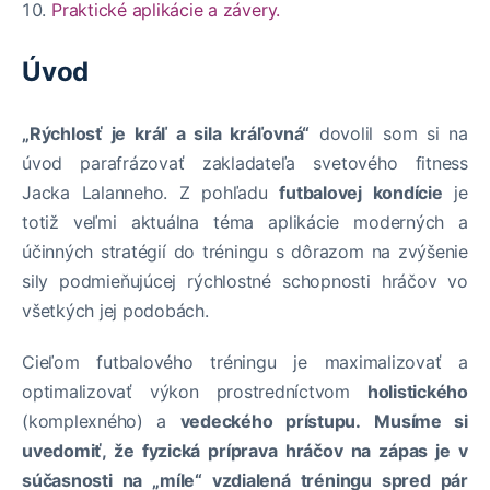
Praktické aplikácie a závery.
Úvod
„Rýchlosť je kráľ a sila kráľovná“
dovolil som si na
úvod parafrázovať zakladateľa svetového fitness
Jacka Lalanneho. Z pohľadu
futbalovej kondície
je
totiž veľmi aktuálna téma aplikácie moderných a
účinných stratégií do tréningu s dôrazom na zvýšenie
sily podmieňujúcej rýchlostné schopnosti hráčov vo
všetkých jej podobách.
Cieľom futbalového tréningu je maximalizovať a
optimalizovať výkon prostredníctvom
holistického
(komplexného) a
vedeckého prístupu.
Musíme si
uvedomiť, že fyzická príprava hráčov na zápas je v
súčasnosti na „míle“ vzdialená tréningu spred pár