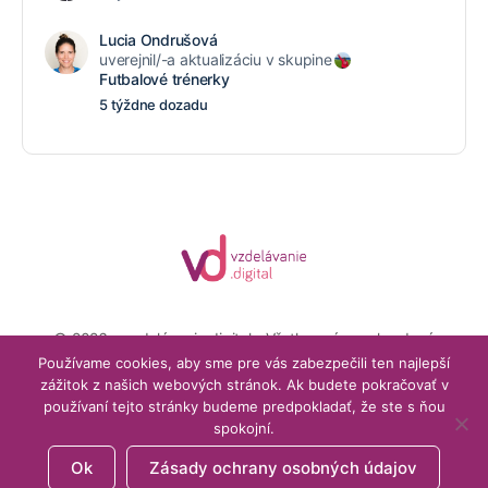
Lucia Ondrušová
uverejnil/-a aktualizáciu v skupine
Futbalové trénerky
5 týždne dozadu
© 2026 - vzdelávanie.digital - Všetky práva vyhradené
Menu
Používame cookies, aby sme pre vás zabezpečili ten najlepší
Môj účet
Obchodné podmienky
Items
zážitok z našich webových stránok. Ak budete pokračovať v
používaní tejto stránky budeme predpokladať, že ste s ňou
podpora@vzdelavanie.digital
spokojní.
Ok
Zásady ochrany osobných údajov