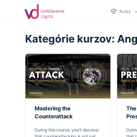
Kurzy
Kategórie kurzov:
Ang
Mastering the
The
Counterattack
Pre
During this course, you’ll discover
Durin
that counterattacking is not just
that 