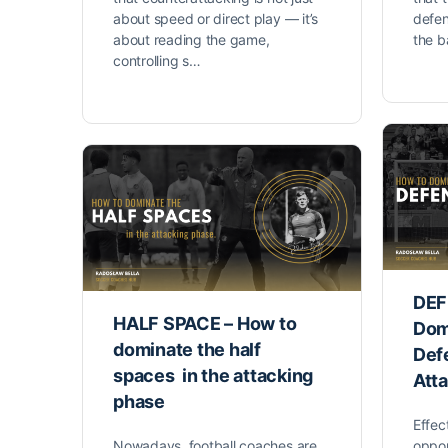
about speed or direct play — it’s
defen
about reading the game,
the ba
controlling s…
DEF
HALF SPACE – How to
Dom
dominate the half
Defe
spaces in the attacking
Att
phase
Effec
Nowadays, football coaches are
oppon