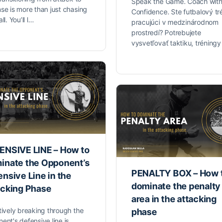
Speak the Game. Coach wit
se is more than just chasing
Confidence. Ste futbalový tr
ll. You’ll l…
pracujúci v medzinárodnom
prostredí? Potrebujete
vysvetľovať taktiku, tréning
ENSIVE LINE – How to
inate the Opponent’s
PENALTY BOX – How 
nsive Line in the
dominate the penalty
acking Phase
area in the attacking
tively breaking through the
phase
ent's defensive line is