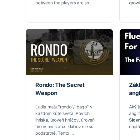
between the players are so…
grow
Rondo: The Secret
Zák
Weapon
angl
Ľudia hrajú "rondo"/"bago" v
Aký j
každom kúte sveta. Povrch
angli
ihriska, úroveň hráčov, úroveň
Slov
tímov ani status klubov nie sú
najdô
podstatné. Tento …