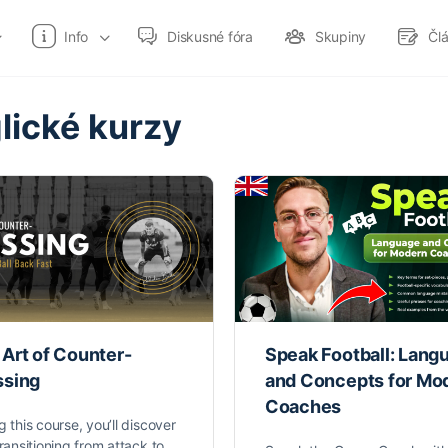
Info
Diskusné fóra
Skupiny
Čl
lické kurzy
 Art of Counter-
Speak Football: Lang
ssing
and Concepts for Mo
Coaches
g this course, you’ll discover
transitioning from attack to