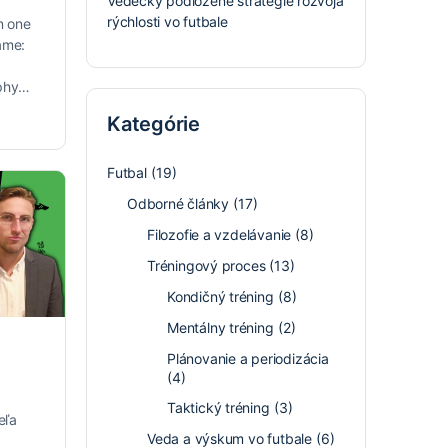
Vedecky podložené stratégie rozvoja
rýchlosti vo futbale
on one
ame:
ophy…
Kategórie
Futbal
(19)
Odborné články
(17)
Filozofie a vzdelávanie
(8)
Tréningový proces
(13)
Kondičný tréning
(8)
Mentálny tréning
(2)
Plánovanie a periodizácia
(4)
Taktický tréning
(3)
eľa
Veda a výskum vo futbale
(6)