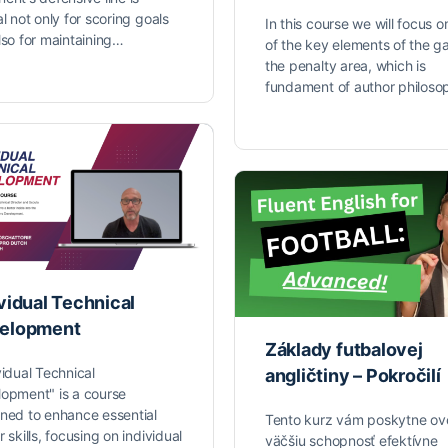
al not only for scoring goals
In this course we will focus 
lso for maintaining…
of the key elements of the g
the penalty area, which is
fundament of author philos
vidual Technical
elopment
Základy futbalovej
vidual Technical
angličtiny – Pokročilí
opment" is a course
ned to enhance essential
Tento kurz vám poskytne ov
r skills, focusing on individual
väčšiu schopnosť efektívne