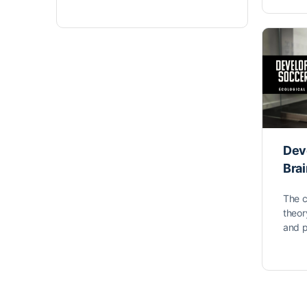
Dev
Bra
The 
theor
and p