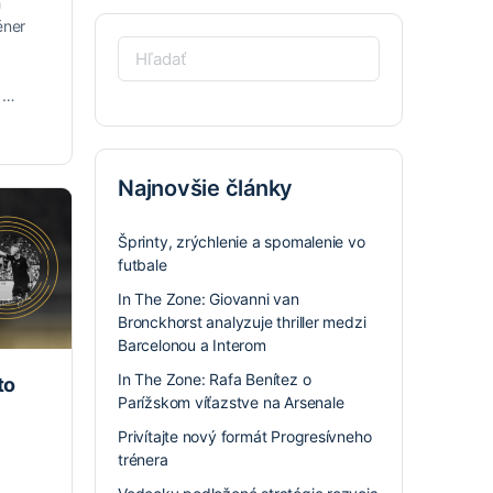
h
éner
Hľadať:
y …
Najnovšie články
Šprinty, zrýchlenie a spomalenie vo
futbale
In The Zone: Giovanni van
Bronckhorst analyzuje thriller medzi
Barcelonou a Interom
In The Zone: Rafa Benítez o
to
Parížskom víťazstve na Arsenale
Privítajte nový formát Progresívneho
trénera