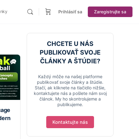
ánky
Prihlásiť sa
Zaregistrujte sa
CHCETE U NÁS
PUBLIKOVAŤ SVOJE
ČLÁNKY A ŠTÚDIE?
Každý môže na našej platforme
publikovať svoje články a štúdie.
Stačí, ak kliknete na tlačidlo nižšie,
kontaktujete nás a pošlete nám svoj
článok. My ho skontrolujeme a
publikujeme.
uage
dern
Kontaktujte nás