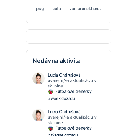
psg
uefa
van bronckhorst
Nedávna aktivita
Lucia Ondrušová
uverejnil/-a aktualizáciu v
skupine
Futbalové trénerky
a week dozadu
Lucia Ondrušová
uverejnil/-a aktualizáciu v
skupine
Futbalové trénerky
2 týždne dozadu