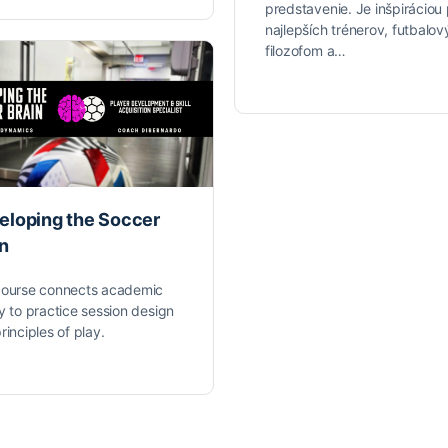
predstavenie. Je inšpiráciou
najlepších trénerov, futbalo
filozofom a…
eloping the Soccer
in
course connects academic
y to practice session design
rinciples of play.