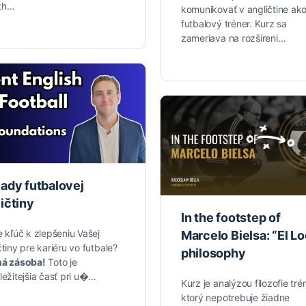
th…
komunikovať v angličtine ak
futbalový tréner. Kurz sa
zameriava na rozšíreni…
lady futbalovej
ičtiny
In the footstep of
e kľúč k zlepšeniu Vašej
Marcelo Bielsa: “El L
čtiny pre kariéru vo futbale?
philosophy
ná zásoba!
Toto je
ležitejšia časť pri u�…
Kurz je analýzou filozofie tré
ktorý nepotrebuje žiadne