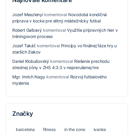
Najnovšie komentáre
Jozef Meszlenyi
komentoval
Novodobá kondičná
príprava v kocke pre elitný mládežnícky futbal
Robert Galbavý
komentoval
Využitie prípravných hier v
tréningovom procese
Jozef Takáč
komentoval
Princípy vo finálnej fáze hry u
starších žiakov
Daniel Klobušovský
komentoval
Riešenie prechodu
strednej zóny v ZHS 4:3:3 v neprerušenej hre
Mgr. Imrich Nagy
komentoval
Rozvoj futbalového
myslenia
Značky
barcelona
fitness
in the zone
ivanka