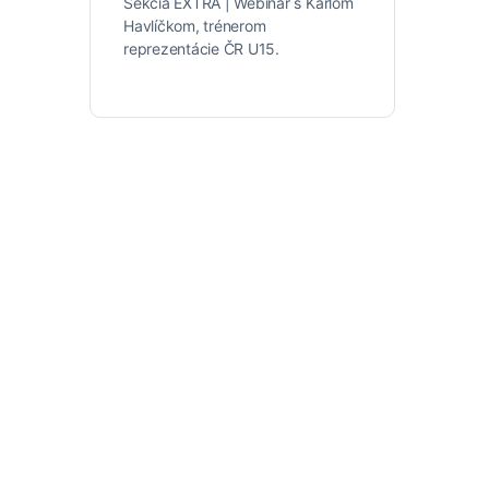
Sekcia EXTRA | Webinár s Karlom
Havlíčkom, trénerom
reprezentácie ČR U15.