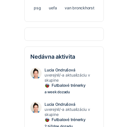
psg
uefa
van bronckhorst
Nedávna aktivita
Lucia Ondrušová
uverejnil/-a aktualizáciu v
skupine
Futbalové trénerky
a week dozadu
Lucia Ondrušová
uverejnil/-a aktualizáciu v
skupine
Futbalové trénerky
2 týždne dozadu