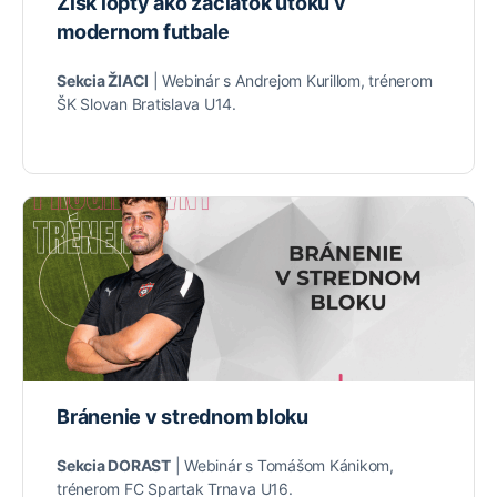
Zisk lopty ako začiatok útoku v
modernom futbale
Sekcia ŽIACI
| Webinár s Andrejom Kurillom, trénerom
ŠK Slovan Bratislava U14.
Bránenie v strednom bloku
Sekcia DORAST
| Webinár s Tomášom Kánikom,
trénerom FC Spartak Trnava U16.