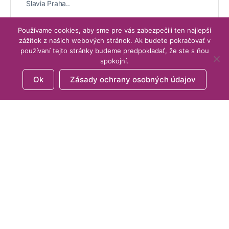
Slavia Praha..
Používame cookies, aby sme pre vás zabezpečili ten najlepší
zážitok z našich webových stránok. Ak budete pokračovať v
používaní tejto stránky budeme predpokladať, že ste s ňou
spokojní.
Load More
Ok
Zásady ochrany osobných údajov
CHCETE U NÁS PUBLIKOVAŤ SVOJE
ČLÁNKY A ŠTÚDIE?
Každý môže na našej platforme publikovať svoje články
a štúdie. Stačí, ak kliknete na tlačidlo nižšie,
kontaktujete nás a pošlete nám svoj článok. My ho
skontrolujeme a publikujeme.