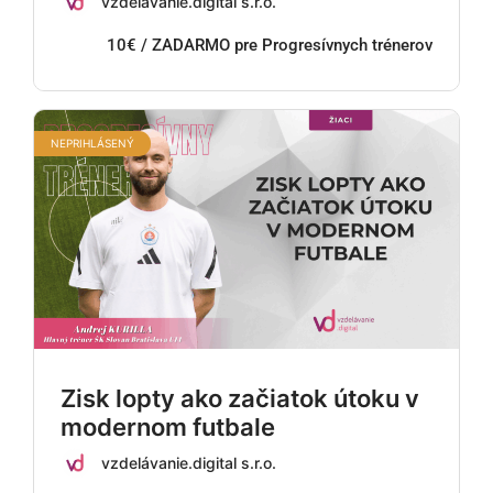
vzdelávanie.digital s.r.o.
10€ / ZADARMO pre Progresívnych trénerov
NEPRIHLÁSENÝ
Zisk lopty ako začiatok útoku v
modernom futbale
vzdelávanie.digital s.r.o.