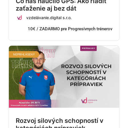
Čo nás naučilo GPS: Ako riadiť
zaťaženie aj bez dát
vzdelávanie.digital s.r.o.
10€ / ZADARMO pre Progresívnych trénerov
NEPRIHLÁSENÝ
Rozvoj silových schopností v
kategóriách prípraviek