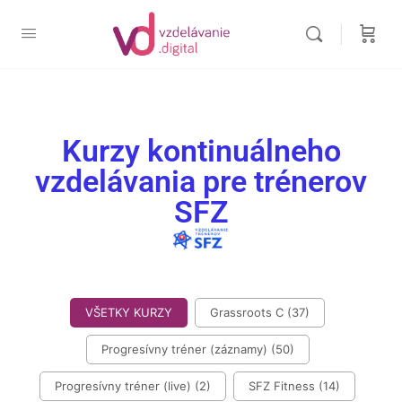
Kurzy kontinuálneho
vzdelávania pre trénerov
SFZ
Button Filter Courses - All Categories
VŠETKY KURZY
Grassroots C
(37)
Progresívny tréner (záznamy)
(50)
Progresívny tréner (live)
(2)
SFZ Fitness
(14)