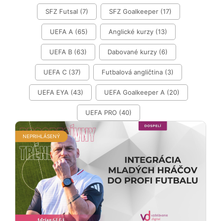
SFZ Futsal
(7)
SFZ Goalkeeper
(17)
UEFA A
(65)
Anglické kurzy
(13)
UEFA B
(63)
Dabované kurzy
(6)
UEFA C
(37)
Futbalová angličtina
(3)
UEFA EYA
(43)
UEFA Goalkeeper A
(20)
UEFA PRO
(40)
NEPRIHLÁSENÝ